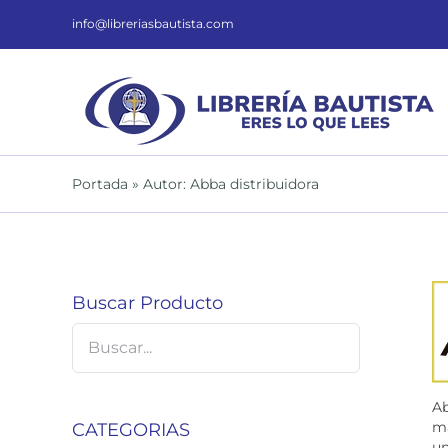
Saltar
al
info@libreriasbautista.com
contenido
Portada
»
Autor: Abba distribuidora
Buscar Producto
Ab
ma
CATEGORIAS
un