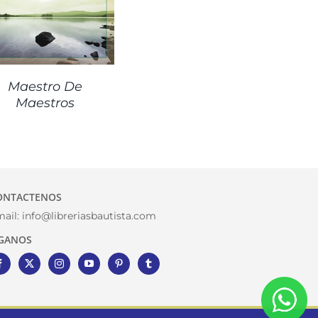
Maestro De
Maestros
ONTACTENOS
ail:
info@libreriasbautista.com
IGANOS