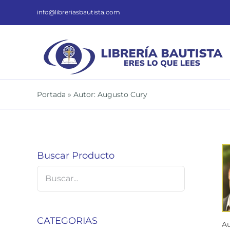
Saltar
al
info@libreriasbautista.com
contenido
Portada
»
Autor: Augusto Cury
Buscar Producto
CATEGORIAS
Au