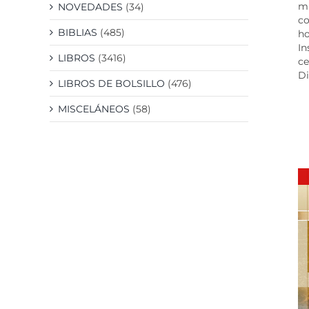
mu
NOVEDADES
(34)
co
BIBLIAS
(485)
ho
In
LIBROS
(3416)
ce
Di
LIBROS DE BOLSILLO
(476)
MISCELÁNEOS
(58)
DETALLES