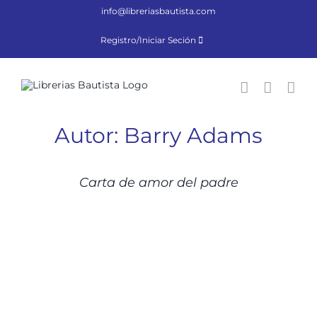
Saltar
info@libreriasbautista.com
al
contenido
Registro/Iniciar Seción
Autor: Barry Adams
DETALLES
Carta de amor del padre