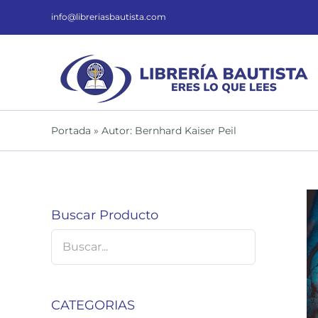
Saltar
al
info@libreriasbautista.com
contenido
Portada
»
Autor: Bernhard Kaiser Peil
Buscar Producto
AÑADIR AL CARRITO
/
DETALLES
CATEGORIAS