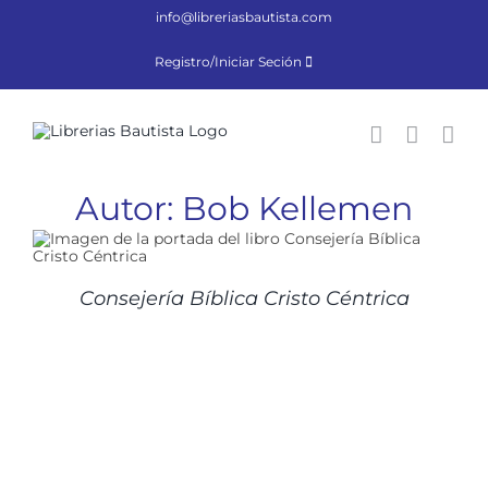
Saltar
info@libreriasbautista.com
al
contenido
Registro/Iniciar Seción
Autor: Bob Kellemen
Consejería Bíblica Cristo Céntrica