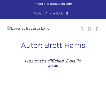
Saltar
info@libreriasbautista.com
al
contenido
Registro/Iniciar Seción
Autor: Brett Harris
AÑADIR
AL
CARRITO
/
Haz cosas difíciles, Bolsillo
DETALLES
Q
0.00