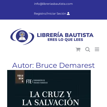
Saltar
info@libreriasbautista.com
al
contenido
Registro/Iniciar Seción
Autor: Bruce Demarest