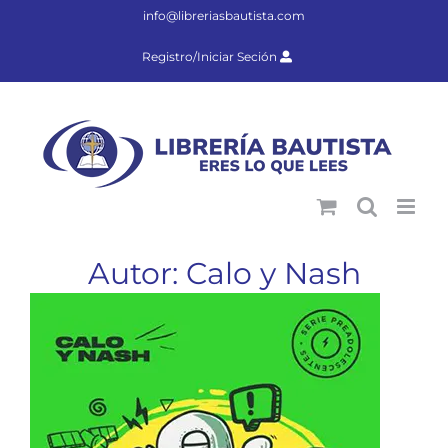
Saltar
info@libreriasbautista.com
al
contenido
Registro/Iniciar Seción
Autor: Calo y Nash