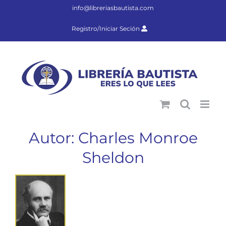
Saltar
info@libreriasbautista.com
al
contenido
Registro/Iniciar Seción
Autor: Charles Monroe
Sheldon