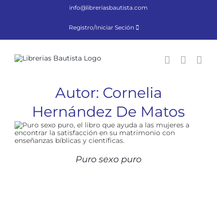
Saltar
info@libreriasbautista.com
al
contenido
Registro/Iniciar Seción
Autor: Cornelia
Hernández De Matos
Puro sexo puro