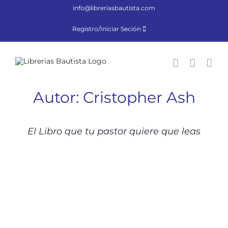
Saltar
info@libreriasbautista.com
al
contenido
Registro/Iniciar Seción
Autor: Cristopher Ash
DETALLES
El Libro que tu pastor quiere que leas