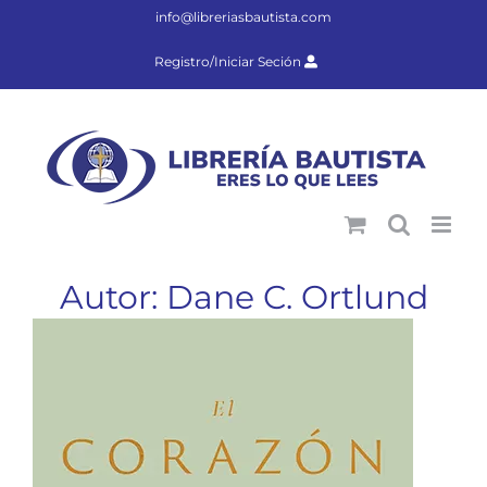
Saltar
info@libreriasbautista.com
al
contenido
Registro/Iniciar Seción
Autor: Dane C. Ortlund