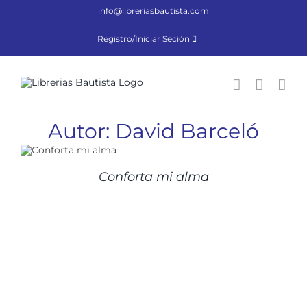
Saltar
info@libreriasbautista.com
al
contenido
Registro/Iniciar Seción
Autor: David Barceló
Conforta mi alma