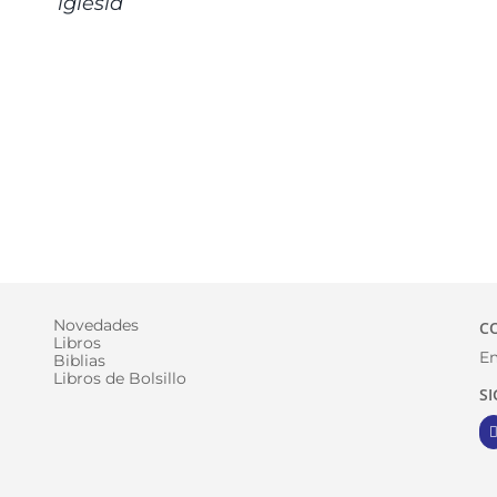
iglesia
Novedades
C
Libros
Em
Biblias
Libros de Bolsillo
S