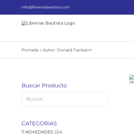
Saltar
al
info@libreriasbautista.com
contenido
Portada
»
Autor: Donald Fairbairn
DETALLES
Buscar Producto
CATEGORIAS
NOVEDADES
(34)