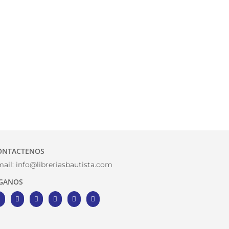
ONTACTENOS
ail:
info@libreriasbautista.com
IGANOS