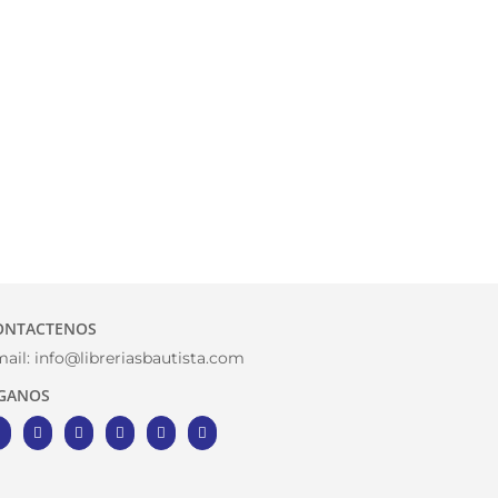
ONTACTENOS
ail:
info@libreriasbautista.com
IGANOS