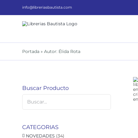
Saltar
al
info@libreriasbautista.com
contenido
Portada
»
Autor: Élida Rota
Buscar Producto
DETALLES
CATEGORIAS
NOVEDADES
(34)