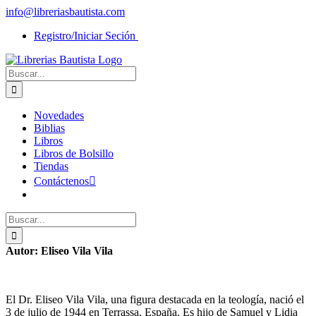
Saltar
info@libreriasbautista.com
al
Registro/Iniciar Seción
contenido
Buscar:
Novedades
Biblias
Libros
Libros de Bolsillo
Tiendas
Contáctenos
Buscar:
Autor: Eliseo Vila Vila
El Dr. Eliseo Vila Vila, una figura destacada en la teología, nació el
3 de julio de 1944 en Terrassa, España. Es hijo de Samuel y Lidia