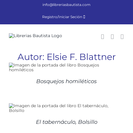
Saltar
info@libreriasbautista.com
al
contenido
Registro/Iniciar Seción
Autor: Elsie F. Blattner
Bosquejos homiléticos
El tabernáculo, Bolsillo