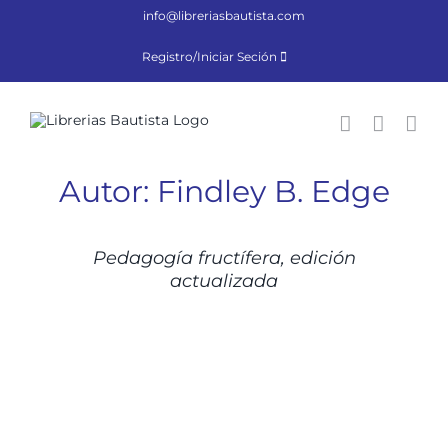
Saltar
info@libreriasbautista.com
al
contenido
Registro/Iniciar Seción
Autor: Findley B. Edge
DETALLES
Pedagogía fructífera, edición
actualizada