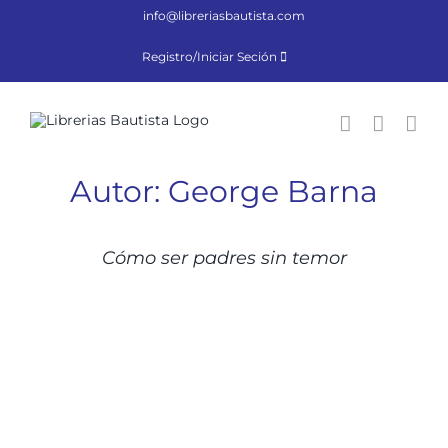
Saltar
info@libreriasbautista.com
al
contenido
Registro/Iniciar Seción
Autor: George Barna
DETALLES
Cómo ser padres sin temor