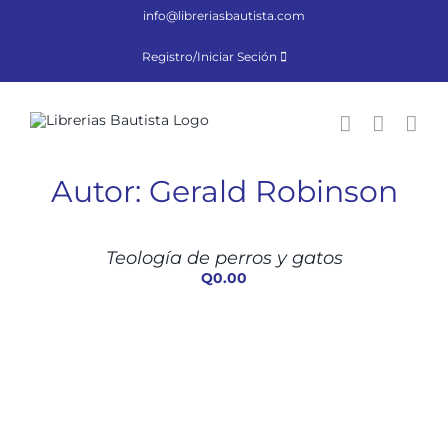
Saltar
info@libreriasbautista.com
al
contenido
Registro/Iniciar Seción
Autor: Gerald Robinson
AÑADIR
AL
CARRITO
/
Teología de perros y gatos
DETALLES
Q
0.00