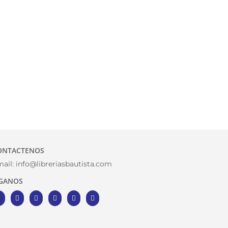
ONTACTENOS
ail:
info@libreriasbautista.com
IGANOS