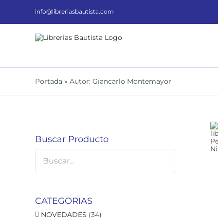
Saltar
al
info@libreriasbautista.com
contenido
Portada
»
Autor: Giancarlo Montemayor
Buscar Producto
DETALLES
CATEGORIAS
NOVEDADES
(34)