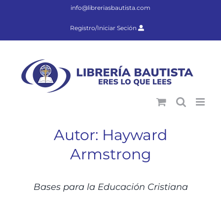
Saltar
info@libreriasbautista.com
al
contenido
Registro/Iniciar Seción
Autor: Hayward
Armstrong
DETALLES
Bases para la Educación Cristiana