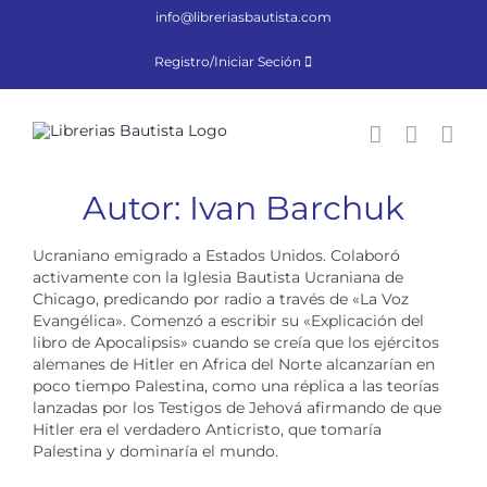
Saltar
info@libreriasbautista.com
al
contenido
Registro/Iniciar Seción
Autor: Ivan Barchuk
Ucraniano emigrado a Estados Unidos. Colaboró
activamente con la Iglesia Bautista Ucraniana de
Chicago, predicando por radio a través de «La Voz
Evangélica». Comenzó a escribir su «Explicación del
libro de Apocalipsis» cuando se creía que los ejércitos
alemanes de Hitler en Africa del Norte alcanzarían en
poco tiempo Palestina, como una réplica a las teorías
lanzadas por los Testigos de Jehová afirmando de que
Hitler era el verdadero Anticristo, que tomaría
Palestina y dominaría el mundo.