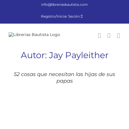
Saltar
info@libreriasbautista.com
al
contenido
Registro/Iniciar Seción
Autor: Jay Payleither
DETALLES
52 cosas que necesitan las hijas de sus
papas