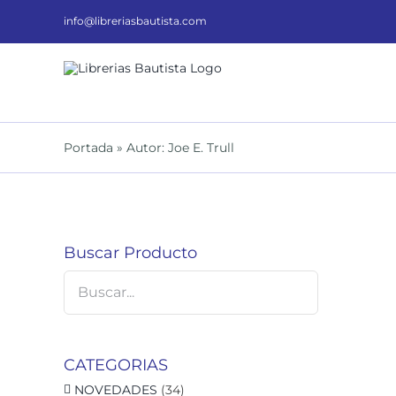
Saltar
al
info@libreriasbautista.com
contenido
Portada
»
Autor: Joe E. Trull
D
Buscar Producto
CATEGORIAS
NOVEDADES
(34)