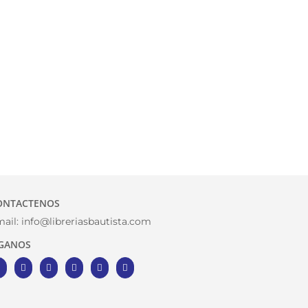
ONTACTENOS
ail:
info@libreriasbautista.com
IGANOS