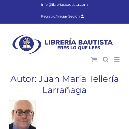
Saltar
info@libreriasbautista.com
al
contenido
Registro/Iniciar Seción
Autor: Juan María Tellería
Larrañaga