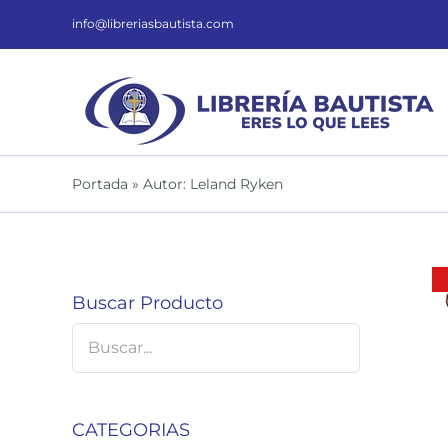
Saltar
al
info@libreriasbautista.com
contenido
Portada
»
Autor: Leland Ryken
Buscar Producto
DETALLES
CATEGORIAS