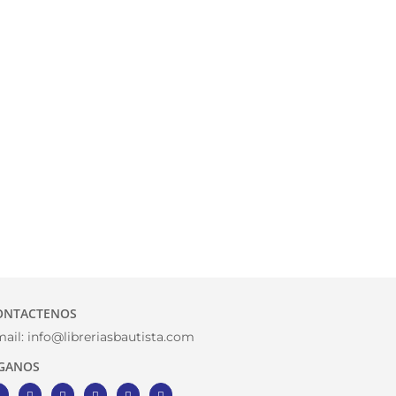
ONTACTENOS
ail:
info@libreriasbautista.com
IGANOS