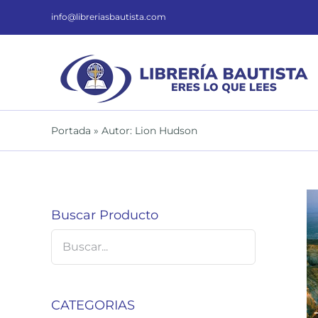
Saltar
al
info@libreriasbautista.com
contenido
Portada
»
Autor: Lion Hudson
Buscar Producto
DETALLES
CATEGORIAS