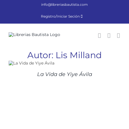
Saltar
info@libreriasbautista.com
al
contenido
Registro/Iniciar Seción
Autor: Lis Milland
La Vida de Yiye Ávila