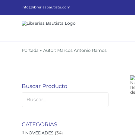
Saltar
al
info@libreriasbautista.com
contenido
Portada
»
Autor: Marcos Antonio Ramos
Buscar Producto
DETALLES
CATEGORIAS
NOVEDADES
(34)