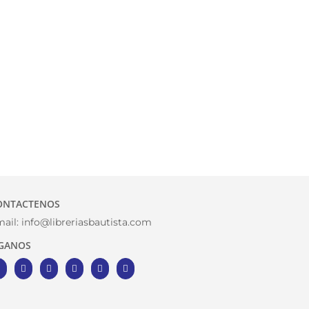
ONTACTENOS
ail:
info@libreriasbautista.com
IGANOS