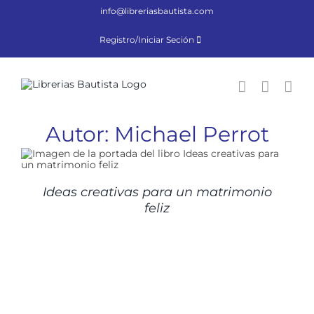
Saltar
info@libreriasbautista.com
al
contenido
Registro/Iniciar Seción
Autor: Michael Perrot
Ideas creativas para un matrimonio
feliz