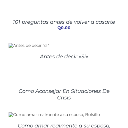
AÑADIR
AL
CARRITO
/
101 preguntas antes de volver a casarte
DETALLES
Q
0.00
Antes de decir «Sí»
DETALLES
Como Aconsejar En Situaciones De
Crisis
Como amar realmente a su esposa,