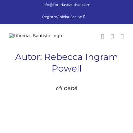
Saltar
info@libreriasbautista.com
al
contenido
Registro/Iniciar Seción
Autor: Rebecca Ingram
Powell
DETALLES
Mi bebé