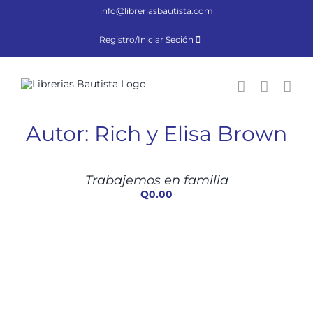
Saltar
info@libreriasbautista.com
al
contenido
Registro/Iniciar Seción
Autor: Rich y Elisa Brown
AÑADIR
AL
CARRITO
/
Trabajemos en familia
DETALLES
Q
0.00