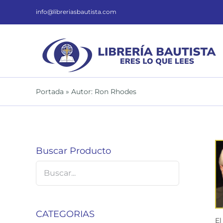
Saltar
al
info@libreriasbautista.com
contenido
Portada
»
Autor: Ron Rhodes
Buscar Producto
CATEGORIAS
El