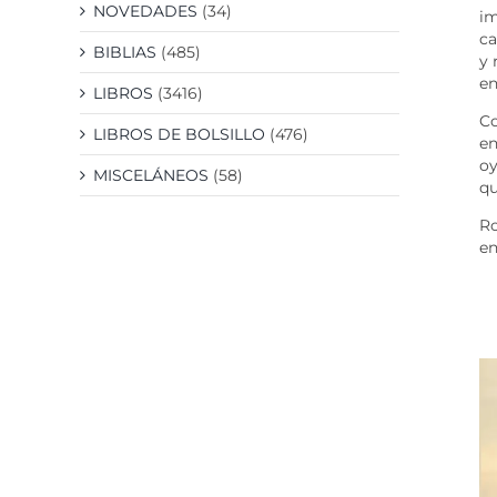
NOVEDADES
(34)
im
ca
BIBLIAS
(485)
y 
en
LIBROS
(3416)
C
LIBROS DE BOLSILLO
(476)
en
oy
MISCELÁNEOS
(58)
qu
Ro
en