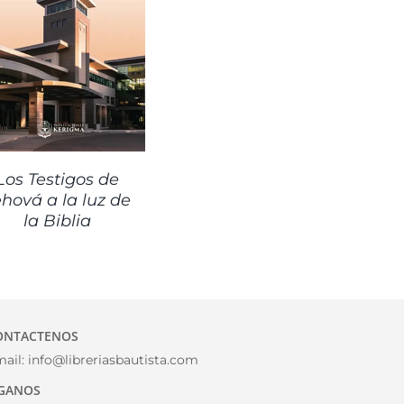
Los Testigos de
ehová a la luz de
la Biblia
ONTACTENOS
ail:
info@libreriasbautista.com
IGANOS