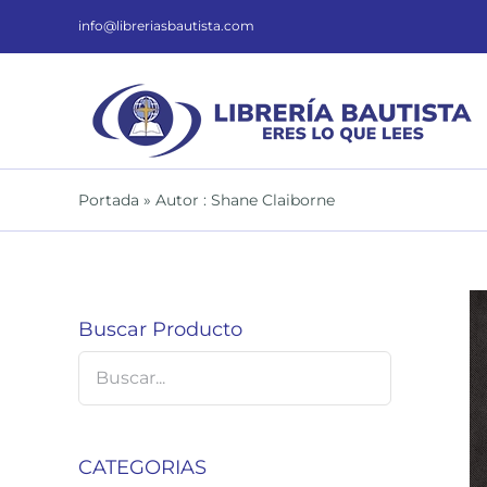
Saltar
al
info@libreriasbautista.com
contenido
Portada
»
Autor : Shane Claiborne
Buscar Producto
DETALLES
CATEGORIAS