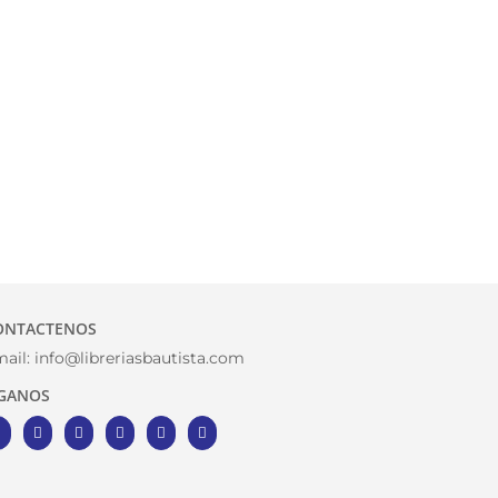
ONTACTENOS
ail:
info@libreriasbautista.com
IGANOS