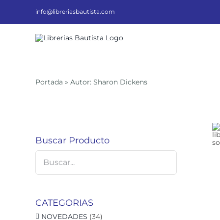
Saltar
al
info@libreriasbautista.com
contenido
Portada
»
Autor: Sharon Dickens
DETALLES
Buscar Producto
CATEGORIAS
NOVEDADES
(34)