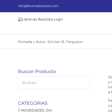
Saltar
al
info@libreriasbautista.com
contenido
Portada
»
Autor: Sinclair B. Ferguson
Buscar Producto
Si
y 
vi
a 
Fe
CATEGORIAS
co
NOVEDADES
(34)
co