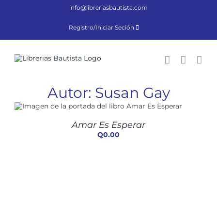
Saltar
info@libreriasbautista.com
al
contenido
Registro/Iniciar Seción
Autor: Susan Gay
Amar Es Esperar
Q
0.00