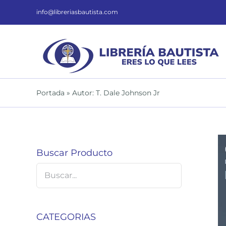
Saltar
al
info@libreriasbautista.com
contenido
Portada
»
Autor: T. Dale Johnson Jr
Buscar Producto
DETALLES
CATEGORIAS