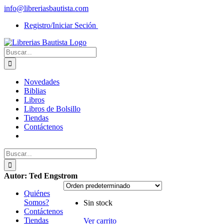
Saltar
info@libreriasbautista.com
al
Registro/Iniciar Seción
contenido
Buscar:
Novedades
Biblias
Libros
Libros de Bolsillo
Tiendas
Contáctenos
Buscar:
Autor: Ted Engstrom
Quiénes
Somos?
Sin stock
Contáctenos
Tiendas
Ver carrito