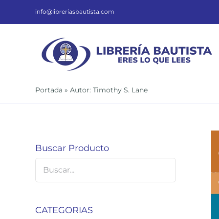
Saltar
al
info@libreriasbautista.com
contenido
Portada
»
Autor: Timothy S. Lane
Buscar Producto
CATEGORIAS
DETALLES