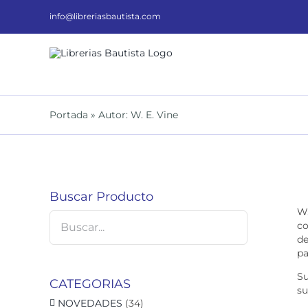
Saltar
al
info@libreriasbautista.com
contenido
Portada
»
Autor: W. E. Vine
Buscar Producto
W.
co
de
pa
Su
CATEGORIAS
su
NOVEDADES
(34)