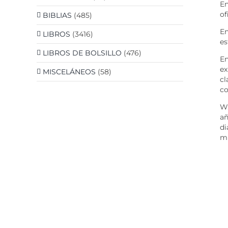
En
of
BIBLIAS
(485)
En
LIBROS
(3416)
es
LIBROS DE BOLSILLO
(476)
En
ex
MISCELÁNEOS
(58)
cl
co
W.
añ
di
mu
D