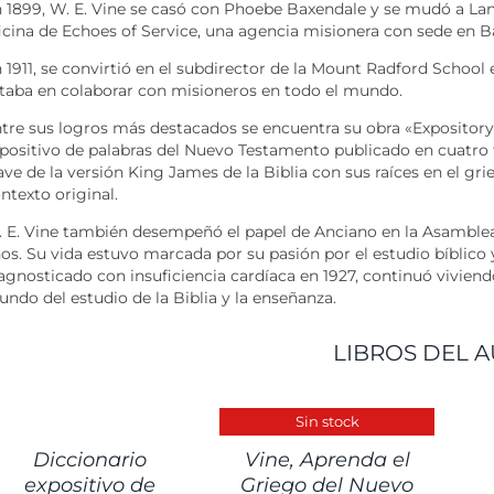
 1899, W. E. Vine se casó con Phoebe Baxendale y se mudó a Lan
icina de Echoes of Service, una agencia misionera con sede en B
 1911, se convirtió en el subdirector de la Mount Radford School
taba en colaborar con misioneros en todo el mundo.
tre sus logros más destacados se encuentra su obra «Expositor
positivo de palabras del Nuevo Testamento publicado en cuatro 
ave de la versión King James de la Biblia con sus raíces en el gri
ntexto original.
 E. Vine también desempeñó el papel de Anciano en la Asamble
os. Su vida estuvo marcada por su pasión por el estudio bíblico 
agnosticado con insuficiencia cardíaca en 1927, continuó vivien
ndo del estudio de la Biblia y la enseñanza.
LIBROS DEL A
ETALLES
DETALLES
Sin stock
Diccionario
Vine, Aprenda el
expositivo de
Griego del Nuevo