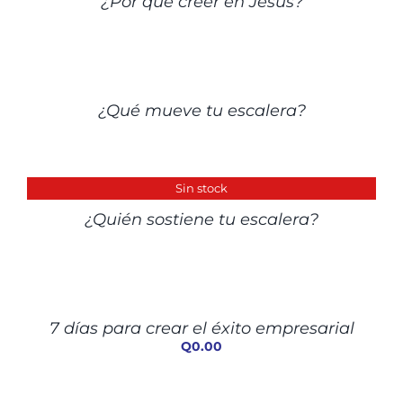
¿Por qué creer en Jesús?
DETALLES
¿Qué mueve tu escalera?
DETALLES
Sin stock
¿Quién sostiene tu escalera?
AÑADIR
AL
CARRITO
/
7 días para crear el éxito empresarial
DETALLES
Q
0.00
AÑADIR
AL