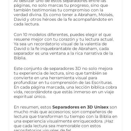
Al deslizar uno de estos separadores entre las
páginas, no solo marcas tu progreso, sino que
también testimonias tu compromiso con la
verdad divina. Es como tener a Abraham, Moisés,
David y otros héroes de la fe acompañándote en
cada lectura.
Con 10 modelos diferentes, puedes elegir el que
resuene mejor con tu corazón y tu lectura actual.
Ya sea un recordatorio visual de la valentía de
David o la fe inquebrantable de Abraham, cada
separador es una ventana a la rica narrativa de la
Biblia.
Este conjunto de separadores 3D no solo mejora
tu experiencia de lectura, sino que también se
convierte en una herramienta visual para
profundizar en tu comprensión de las Escrituras.
En cada página marcada, una lección bíblica cobra
vida, recordándote que estás inmerso en un viaje
espiritual único.
En resumen, estos
Separadores en 3D Unisex
son
mucho más que accesorios; son compañeros de
lectura que transforman tu tiempo con la Biblia en
una experiencia visualmente enriquecedora. ¡Haz
que cada lectura sea memorable con estos
recordatorios visuales de fe!