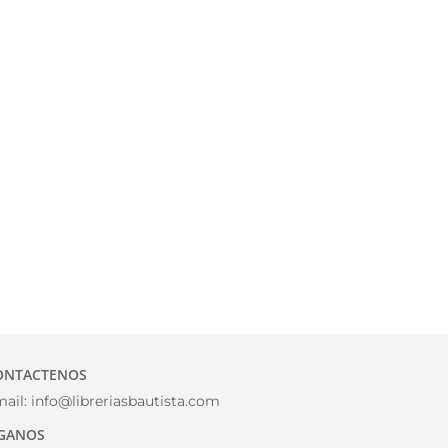
ONTACTENOS
ail:
info@libreriasbautista.com
IGANOS