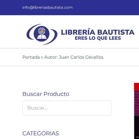
Saltar
al
info@libreriasbautista.com
contenido
Portada
»
Autor: Juan Carlos Cevallos
Buscar Producto
DETALLES
CATEGORIAS