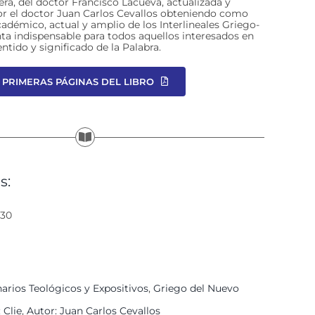
era, del doctor Francisco Lacueva, actualizada y
 el doctor Juan Carlos Cevallos obteniendo como
adémico, actual y amplio de los Interlineales Griego-
ta indispensable para todos aquellos interesados en
entido y significado de la Palabra.
PRIMERAS PÁGINAS DEL LIBRO
s:
330
arios Teológicos y Expositivos
,
Griego del Nuevo
: Clie
,
Autor: Juan Carlos Cevallos