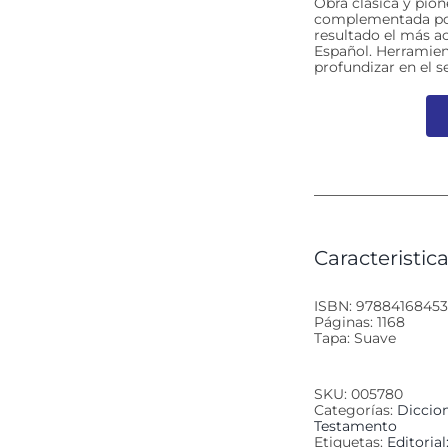
Obra clásica y pion
complementada por
resultado el más ac
Español. Herramien
profundizar en el s
Caracteristica
ISBN: 9788416845
Páginas: 1168
Tapa: Suave
SKU:
005780
Categorías:
Diccion
Testamento
Etiquetas:
Editorial