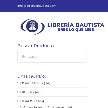
Saltar
al
info@libreriasbautista.com
contenido
Buscar Producto
CATEGORIAS
NOVEDADES
(34)
BIBLIAS
(485)
LIBROS
(3416)
Actividades y Dinámicas
(39)