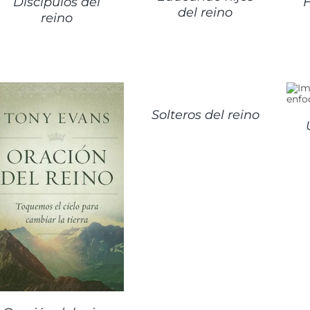
Discípulos del
H
del reino
reino
DETALLES
DETALLES
Solteros del reino