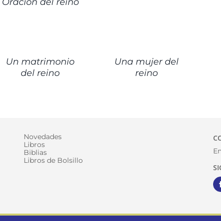
Oración del reino
ETALLES
DETALLES
Un matrimonio
Una mujer del
del reino
reino
Novedades
C
Libros
Em
Biblias
Libros de Bolsillo
S