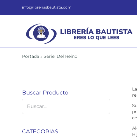
Saltar
al
info@libreriasbautista.com
contenido
Portada
»
Serie: Del Reino
La
Buscar Producto
re
Su
pr
ce
Al
CATEGORIAS
Hi