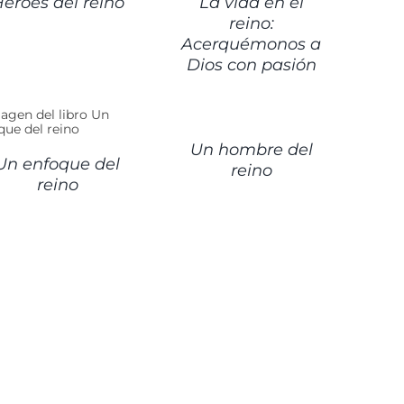
éroes del reino
La vida en el
reino:
Acerquémonos a
Dios con pasión
DETALLES
Un hombre del
Un enfoque del
reino
reino