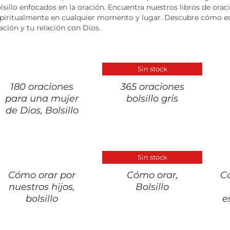
lsillo enfocados en la oración. Encuentra nuestros libros de orac
piritualmente en cualquier momento y lugar. Descubre cómo est
ación y tu relación con Dios.
ETALLES
DETALLES
DET
Sin stock
180 oraciones
365 oraciones
para una mujer
bolsillo gris
de Dios, Bolsillo
ETALLES
DETALLES
DET
Sin stock
Cómo orar por
Cómo orar,
C
nuestros hijos,
Bolsillo
bolsillo
e
ETALLES
DETALLES
DET