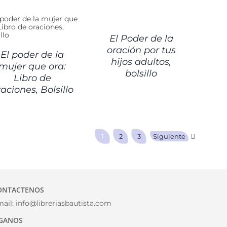
DETALLES
El Poder de la
oración por tus
El poder de la
hijos adultos,
mujer que ora:
bolsillo
Libro de
aciones, Bolsillo
1
2
3
Siguiente
ONTACTENOS
ail:
info@libreriasbautista.com
IGANOS