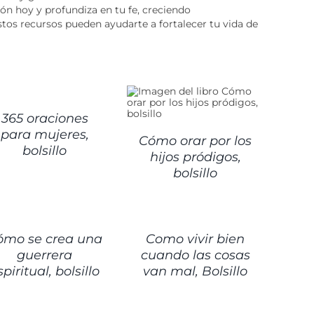
ión hoy y profundiza en tu fe, creciendo
os recursos pueden ayudarte a fortalecer tu vida de
ALLES
DETALLES
365 oraciones
para mujeres,
Cómo orar por los
bolsillo
hijos pródigos,
bolsillo
ALLES
DETALLES
ómo se crea una
Como vivir bien
guerrera
cuando las cosas
spiritual, bolsillo
van mal, Bolsillo
AÑADIR
AL
ALLES
CARRITO