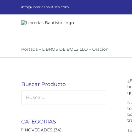
Saltar
al
info@libreriasbautista.com
contenido
Portada
»
LIBROS DE BOLSILLO
»
Oración
¿B
Buscar Producto
bo
qu
Nu
to
bo
tr
CATEGORIAS
NOVEDADES
(34)
Tr