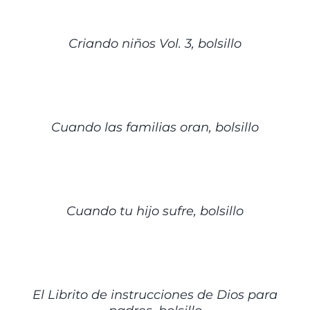
DETALLES
Criando niños Vol. 3, bolsillo
DETALLES
Cuando las familias oran, bolsillo
DETALLES
Cuando tu hijo sufre, bolsillo
AÑADIR
AL
CARRITO
/
El Librito de instrucciones de Dios para
DETALLES