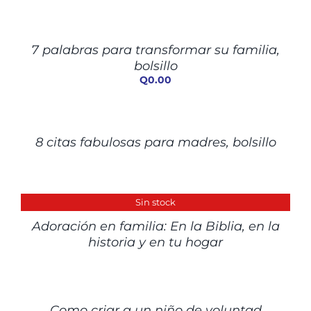
AL
CARRITO
/
7 palabras para transformar su familia,
DETALLES
bolsillo
Q
0.00
DETALLES
8 citas fabulosas para madres, bolsillo
DETALLES
Sin stock
Adoración en familia: En la Biblia, en la
historia y en tu hogar
DETALLES
Como criar a un niño de voluntad